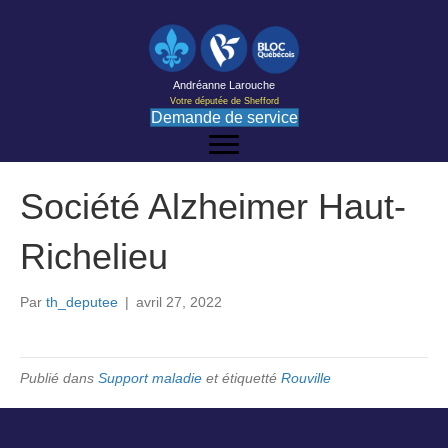
Andréanne Larouche
Votre députée de Shefford
Demande de service
Société Alzheimer Haut-
Richelieu
Par
th_deputee
|
avril 27, 2022
Publié dans
Support maladie
et étiquetté
Rouville