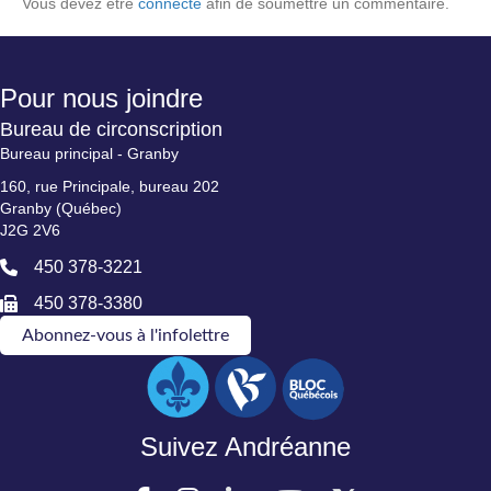
Vous devez être
connecté
afin de soumettre un commentaire.
Pour nous joindre
Bureau de circonscription
Bureau principal - Granby
160, rue Principale, bureau 202
Granby (Québec)
J2G 2V6
450 378-3221
450 378-3380
Abonnez-vous à l'infolettre
Suivez Andréanne