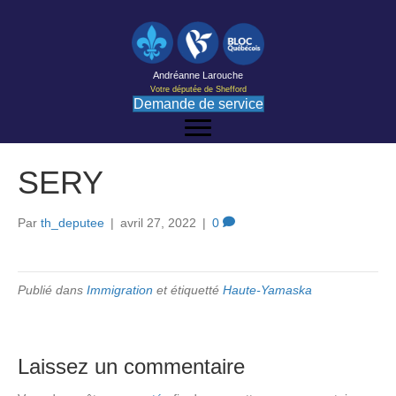
Andréanne Larouche
Votre députée de Shefford
Demande de service
SERY
Par
th_deputee
|
avril 27, 2022
|
0
Publié dans
Immigration
et étiquetté
Haute-Yamaska
Laissez un commentaire