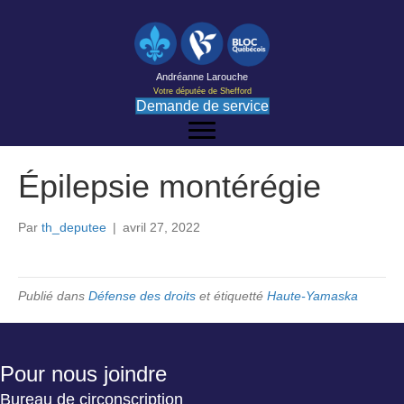
Andréanne Larouche
Votre députée de Shefford
Demande de service
Épilepsie montérégie
Par
th_deputee
|
avril 27, 2022
Publié dans
Défense des droits
et étiquetté
Haute-Yamaska
Pour nous joindre
Bureau de circonscription