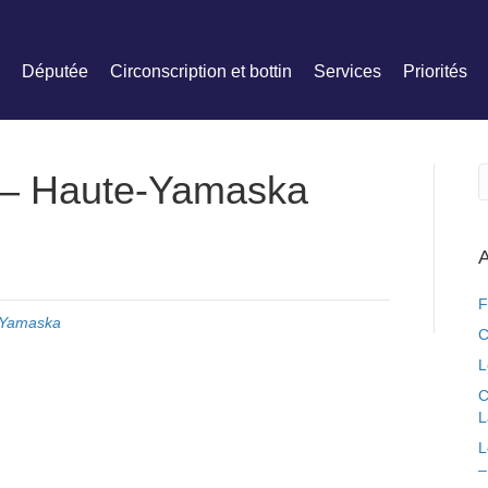
Députée
Circonscription et bottin
Services
Priorités
 – Haute-Yamaska
A
F
-Yamaska
C
L
C
L
L
–