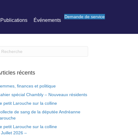
Demande de service
Publications
Événements
rticles récents
emmes, finances et politique
ahier spécial Chambly – Nouveaux résidents
e petit Larouche sur la colline
ollecte de sang de la députée Andréanne
arouche
e petit Larouche sur la colline
 Juillet 2026 –