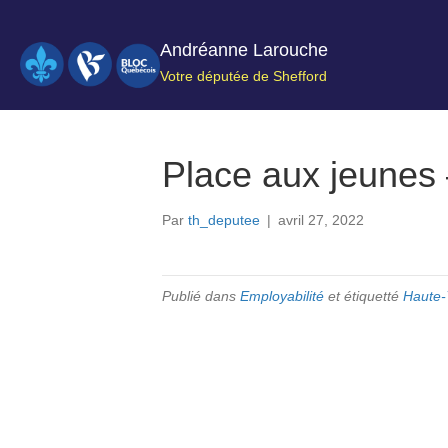
Andréanne Larouche
Votre députée de Shefford
Place aux jeunes
Par
th_deputee
|
avril 27, 2022
Publié dans
Employabilité
et étiquetté
Haute