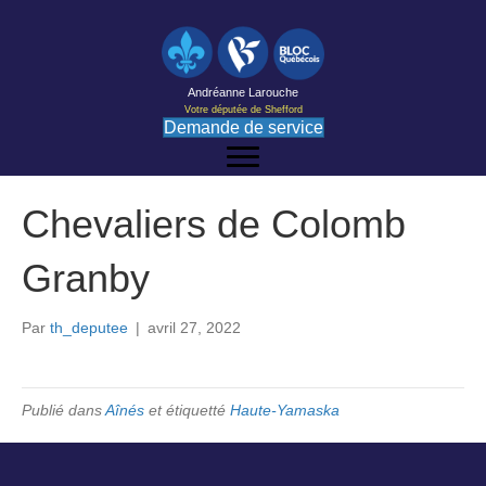
Andréanne Larouche
Votre députée de Shefford
Demande de service
Chevaliers de Colomb
Granby
Par
th_deputee
|
avril 27, 2022
Publié dans
Aînés
et étiquetté
Haute-Yamaska