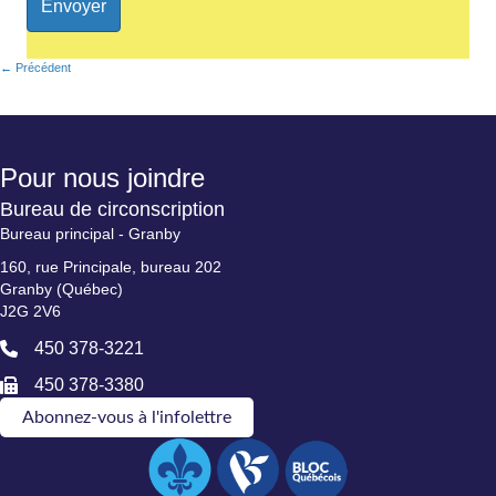
← Précédent
Posts
navigation
Pour nous joindre
Bureau de circonscription
Bureau principal - Granby
160, rue Principale, bureau 202
Granby (Québec)
J2G 2V6
450 378-3221
450 378-3380
Abonnez-vous à l'infolettre