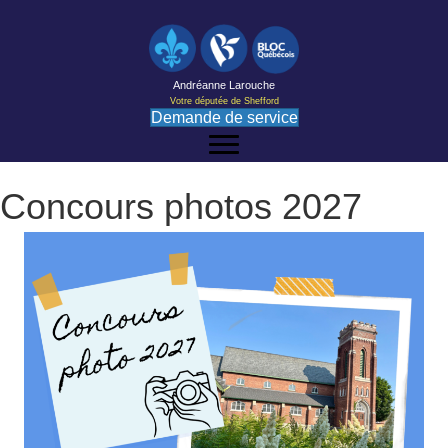
Andréanne Larouche
Votre députée de Shefford
Demande de service
Concours photos 2027