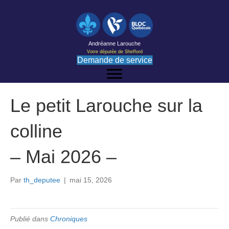
Andréanne Larouche
Votre députée de Shefford
Demande de service
Le petit Larouche sur la
colline
– Mai 2026 –
Par
th_deputee
|
mai 15, 2026
Publié dans
Chroniques