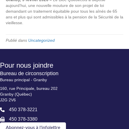
aujourd’hui, une nouvelle mouture de son projet de loi
demandant un traitement équitable pour tous les aînés de 65
ans et plus qui sont admissibles à la pension de la Sécurité de la
vieillesse.
Publié dans
Uncategorized
Pour nous joindre
Bureau de circonscription
Bureau principal - Granby
160, rue Principale, bureau 202
Granby (Québec)
J2G 2V6
450 378-3221
450 378-3380
Abonnez-vous à l'infolettre