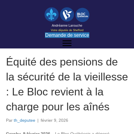
Andréanne Larouche
Votre députée de Shefford
Demande de service
Équité des pensions de
la sécurité de la vieillesse
: Le Bloc revient à la
charge pour les aînés
Par
th_deputee
|
février 9, 2026
Granby, 9 février 2026 –
Le Bloc Québécois a déposé