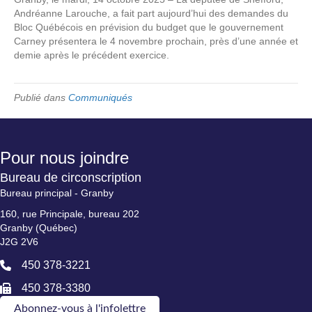
Andréanne Larouche, a fait part aujourd’hui des demandes du
Bloc Québécois en prévision du budget que le gouvernement
Carney présentera le 4 novembre prochain, près d’une année et
demie après le précédent exercice.
Publié dans
Communiqués
Pour nous joindre
Bureau de circonscription
Bureau principal - Granby
160, rue Principale, bureau 202
Granby (Québec)
J2G 2V6
450 378-3221
450 378-3380
Abonnez-vous à l'infolettre