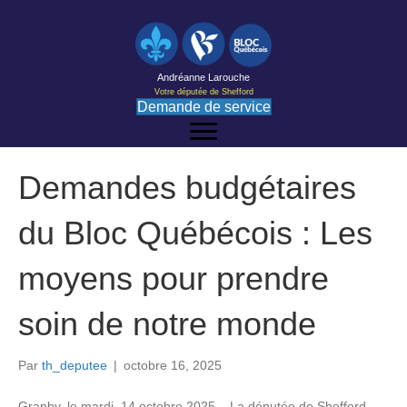
Andréanne Larouche
Votre députée de Shefford
Demande de service
Demandes budgétaires
du Bloc Québécois : Les
moyens pour prendre
soin de notre monde
Par
th_deputee
|
octobre 16, 2025
Granby, le mardi, 14 octobre 2025 – La députée de Shefford,