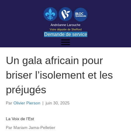
Andréanne Larouche
Votre députée de Shefford
Demande de service
Un gala africain pour
briser l’isolement et les
préjugés
Par
Olivier Pierson
|
juin 30, 2025
La Voix de l’Est
Par Mariam Jama-Pelletier