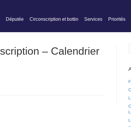
Députée
Circonscription et bottin
Services
Priorités
scription – Calendrier
A
F
C
L
C
L
L
–