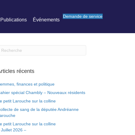
Demande de service
Publications
Événements
rticles récents
emmes, finances et politique
ahier spécial Chambly – Nouveaux résidents
e petit Larouche sur la colline
ollecte de sang de la députée Andréanne
arouche
e petit Larouche sur la colline
 Juillet 2026 –