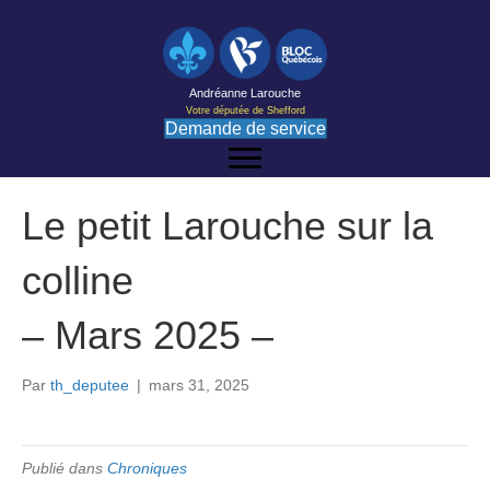
Andréanne Larouche
Votre députée de Shefford
Demande de service
Le petit Larouche sur la
colline
– Mars 2025 –
Par
th_deputee
|
mars 31, 2025
Publié dans
Chroniques