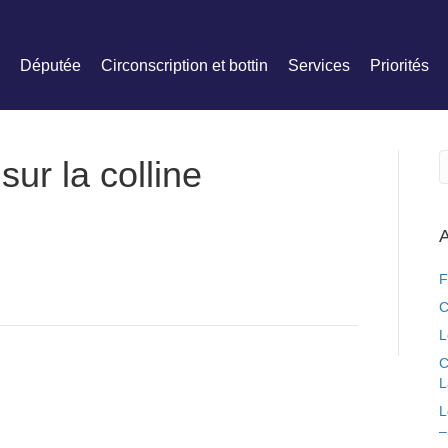
Députée
Circonscription et bottin
Services
Priorités
sur la colline
A
F
C
L
C
L
L
–