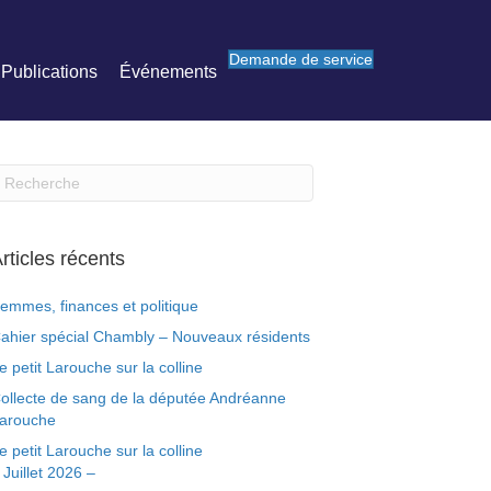
Demande de service
Publications
Événements
rticles récents
emmes, finances et politique
ahier spécial Chambly – Nouveaux résidents
e petit Larouche sur la colline
ollecte de sang de la députée Andréanne
arouche
e petit Larouche sur la colline
 Juillet 2026 –