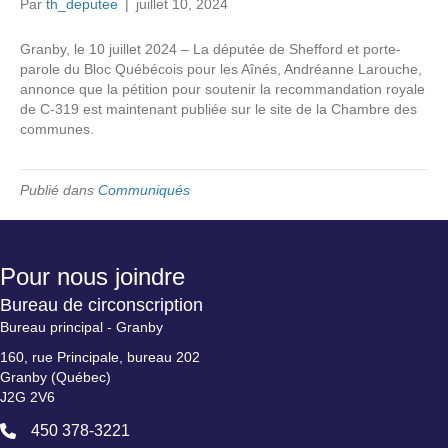
Par
th_deputee
|
juillet 10, 2024
Granby, le 10 juillet 2024 – La députée de Shefford et porte-
parole du Bloc Québécois pour les Aînés, Andréanne Larouche,
annonce que la pétition pour soutenir la recommandation royale
de C-319 est maintenant publiée sur le site de la Chambre des
communes.
Publié dans
Communiqués
Pour nous joindre
Bureau de circonscription
Bureau principal - Granby
160, rue Principale, bureau 202
Granby (Québec)
J2G 2V6
450 378-3221