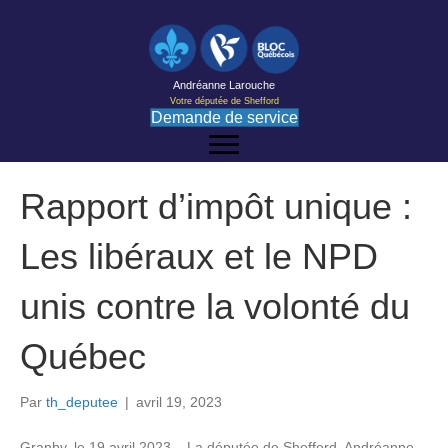
Andréanne Larouche
Votre députée de Shefford
Demande de service
Rapport d’impôt unique :
Les libéraux et le NPD
unis contre la volonté du
Québec
Par
th_deputee
|
avril 19, 2023
Granby, le 19 avril 2023 – La députée de Shefford, Andréanne