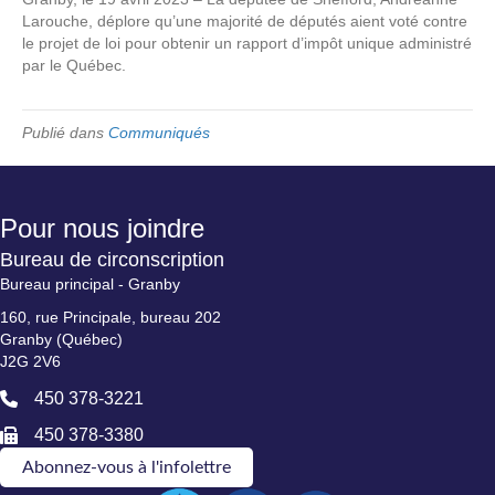
Larouche, déplore qu’une majorité de députés aient voté contre
le projet de loi pour obtenir un rapport d’impôt unique administré
par le Québec.
Publié dans
Communiqués
Pour nous joindre
Bureau de circonscription
Bureau principal - Granby
160, rue Principale, bureau 202
Granby (Québec)
J2G 2V6
450 378-3221
450 378-3380
Abonnez-vous à l'infolettre