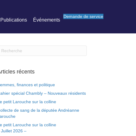
Demande de service
Publications
Événements
rticles récents
emmes, finances et politique
ahier spécial Chambly – Nouveaux résidents
e petit Larouche sur la colline
ollecte de sang de la députée Andréanne
arouche
e petit Larouche sur la colline
 Juillet 2026 –