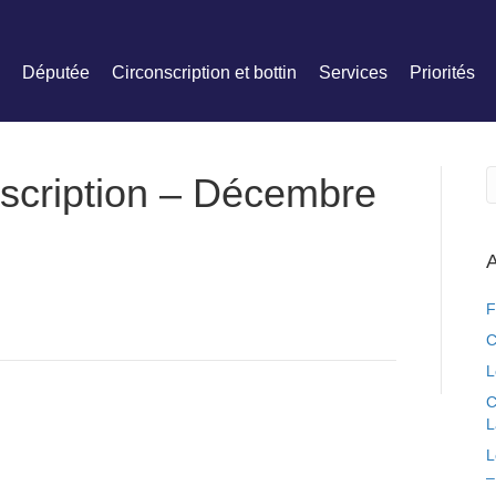
Députée
Circonscription et bottin
Services
Priorités
nscription – Décembre
A
F
C
L
C
L
L
–