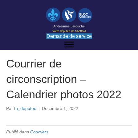
Andréanne Larouche
Votre députée de Shefford
Demande de service
Courrier de
circonscription –
Calendrier photos 2022
Par
th_deputee
|
Décembre 1, 2022
Publié dans
Courriers